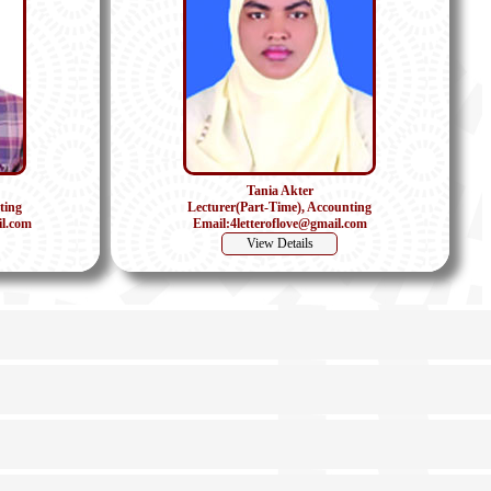
Tania Akter
ting
Lecturer(Part-Time), Accounting
l.com
Email:4letteroflove@gmail.com
View Details