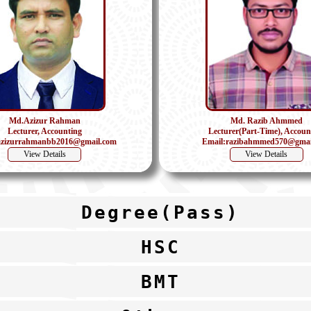
Md.Azizur Rahman
Md. Razib Ahmmed
Lecturer, Accounting
Lecturer(Part-Time), Accoun
azizurrahmanbb2016@gmail.com
Email:razibahmmed570@gmai
View Details
View Details
Degree(Pass)
HSC
BMT